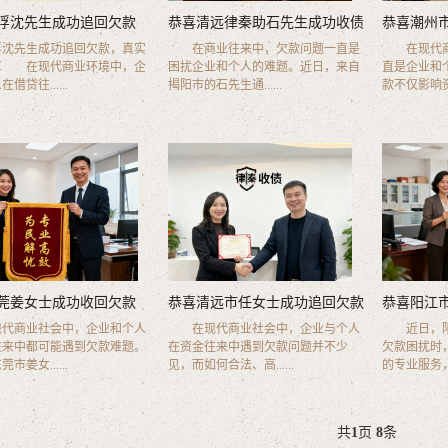
浮沈先生成功追回欠款
恭喜清远律秦助石先生成功收债
恭喜潮州
先生成功追回欠款，真实
在商业往来中，欠款问题一直是
在现代商
享 在现代商业环境中，企
困扰企业和个人的难题。近日，来自
直是企业和
借贷往......
揭阳市的石先生通......
款不仅影响资金流
莞姜女士成功收回欠款
恭喜清远市任女士成功追回欠款
恭喜阳江
商业社会中，企业和个人
在现代商业社会中，企业与个人
近日，阳
往来中都可能遇到欠款难题。
在资金往来中遇到欠款问题并不少
欠款困扰时
市姜女......
见，而如何合法、高......
的专业服务，成功
共
1
页
8
条